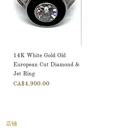
14K White Gold Old
Tutti Frutti Style M
European Cut Diamond &
Gemstone Drop Ear
Jet Ring
in 14K Yellow Gold
價格
價格
CA$4,900.00
CA$780.00
店铺