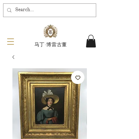
马丁·博雷古董