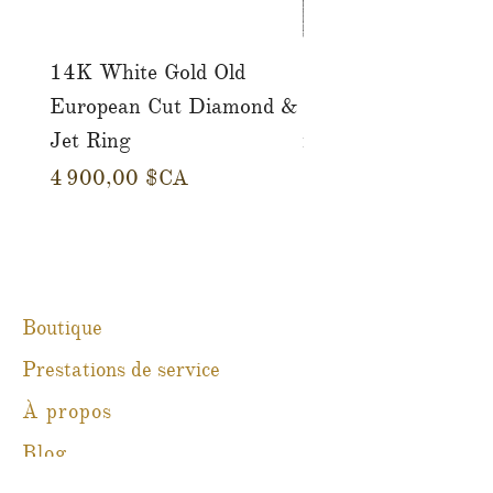
14K White Gold Old
Tutti Frutti Style M
European Cut Diamond &
Gemstone Drop Ear
Jet Ring
in 14K Yellow Gold
Prix
Prix
4 900,00 $CA
780,00 $CA
Boutique
Prestations de service
À propos
Blog